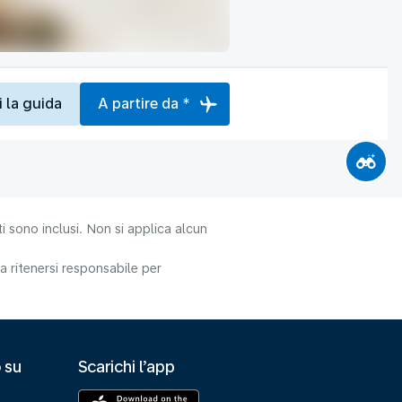
i la guida
A partire da *
i sono inclusi. Non si applica alcun
 ritenersi responsabile per
 su
Scarichi l’app