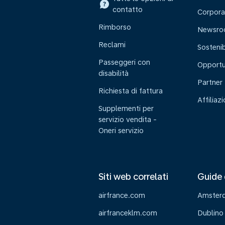
contatto
Corpora
Rimborso
Newsr
Reclami
Sostenib
Passeggeri con
Opportu
disabilità
Partner
Richiesta di fattura
Affiliaz
Supplementi per
servizio vendita -
Oneri servizio
Siti web correlati
Guide 
airfrance.com
Amster
airfranceklm.com
Dublino