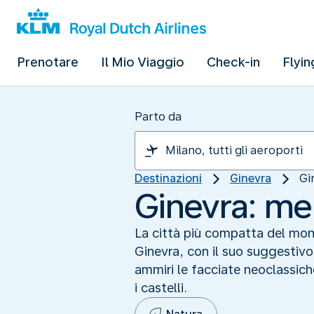
Prenotare
Il Mio Viaggio
Check-in
Flyin
Parto da
Destinazioni
Ginevra
Gi
Ginevra: mer
La città più compatta del mond
Ginevra, con il suo suggestivo
ammiri le facciate neoclassiche
i castelli.