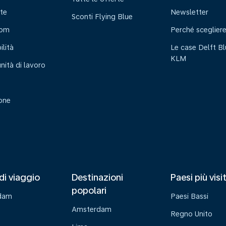
te
Newsletter
Sconti Flying Blue
oom
Perché sceglier
ilità
Le case Delft Bl
KLM
nità di lavoro
ione
di viaggio
Destinazioni
Paesi più visi
popolari
dam
Paesi Bassi
Amsterdam
Regno Unito