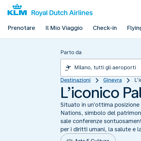
Prenotare
Il Mio Viaggio
Check-in
Flyin
Parto da
Destinazioni
Ginevra
L’
L’iconico Pa
Situato in un’ottima posizione 
Nations, simbolo del patrimoni
sale conferenze sontuosamente 
per i diritti umani, la salute e