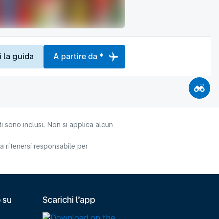
i la guida
A partire da *
i sono inclusi. Non si applica alcun
 ritenersi responsabile per
 su
Scarichi l’app