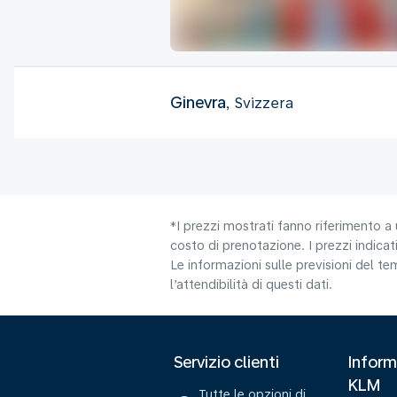
Ginevra
, Svizzera
*I prezzi mostrati fanno riferimento a 
costo di prenotazione. I prezzi indicati
Le informazioni sulle previsioni del 
l’attendibilità di questi dati.
Servizio clienti
Inform
KLM
Tutte le opzioni di