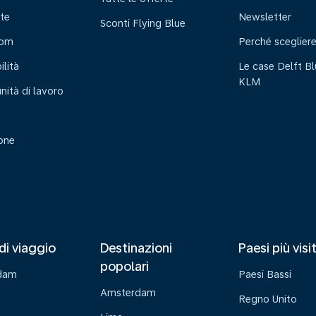
te
Newsletter
Sconti Flying Blue
oom
Perché sceglier
ilità
Le case Delft Bl
KLM
nità di lavoro
ione
di viaggio
Destinazioni
Paesi più visi
popolari
dam
Paesi Bassi
Amsterdam
Regno Unito