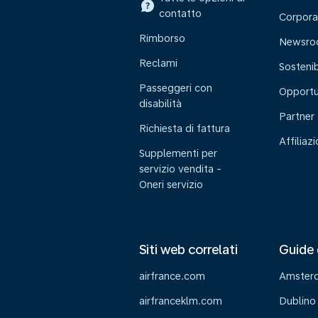
contatto
Corpora
Rimborso
Newsr
Reclami
Sostenib
Passeggeri con
Opportu
disabilità
Partner
Richiesta di fattura
Affiliaz
Supplementi per
servizio vendita -
Oneri servizio
Siti web correlati
Guide 
airfrance.com
Amster
airfranceklm.com
Dublino