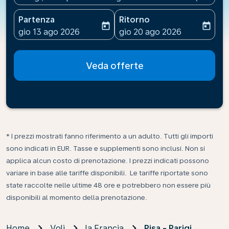
Partenza
Ritorno
today
today
fc-booking-departure-date-aria-label
fc-booking-return-date-ari
gio 13 ago 2026
gio 20 ago 2026
Veda offerte
* I prezzi mostrati fanno riferimento a un adulto. Tutti gli importi
sono indicati in EUR. Tasse e supplementi sono inclusi. Non si
applica alcun costo di prenotazione. I prezzi indicati possono
variare in base alle tariffe disponibili. Le tariffe riportate sono
state raccolte nelle ultime 48 ore e potrebbero non essere più
disponibili al momento della prenotazione.
Home
Voli
la Francia
Pisa - Parigi