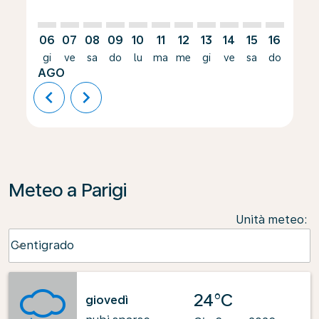
06
07
08
09
10
11
12
13
14
15
16
17
gi
ve
sa
do
lu
ma
me
gi
ve
sa
do
lu
AGO
chevron_left
chevron_right
Meteo a Parigi
Unità meteo
:
Weather unit option Centigrado Selected
Centigrado
keyboard_arrow_down
24°C
giovedì