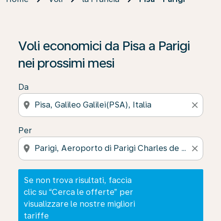
Se non trova risultati, faccia clic su “Cerca le offerte” p
Voli economici da Pisa a Parigi
nei prossimi mesi
Da
location_on
close
Per
location_on
close
Se non trova risultati, faccia
clic su “Cerca le offerte” per
visualizzare le nostre migliori
tariffe