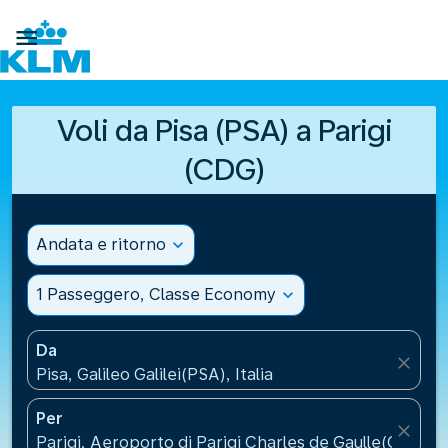

Voli da Pisa (PSA) a Parigi
(CDG)
Andata e ritorno
expand_more
1 Passeggero, Classe Economy
expand_more
Da
close
Pisa, Galileo Galilei(PSA), Italia
Per
close
Parigi, Aeroporto di Parigi Charles de Gaulle(CDG), 