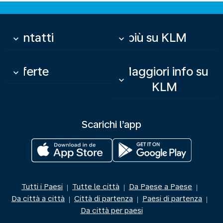
Contatti
Di più su KLM
keyboard_arrow_down
keyboard_arrow_down
Offerte
Maggiori info su
keyboard_arrow_down
keyboard_arrow_down
KLM
Scarichi l’app
Tutti i Paesi
Tutte le città
Da Paese a Paese
|
|
|
Da città a città
Città di partenza
Paesi di partenza
|
|
|
Da città per paesi