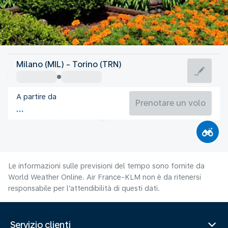
Italia
Milano (MIL) - Torino (TRN)
Turin
A partire da
21°C
Italia
Prenotare un volo
Orario del volo
Ago
Le informazioni sulle previsioni del tempo sono fornite da
World Weather Online. Air France-KLM non è da ritenersi
responsabile per l’attendibilità di questi dati.
Servizio clienti