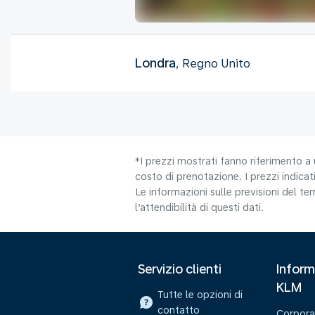
Londra
, Regno Unito
*I prezzi mostrati fanno riferimento a 
costo di prenotazione. I prezzi indicati
Le informazioni sulle previsioni del 
l’attendibilità di questi dati.
Servizio clienti
Inform
KLM
Tutte le opzioni di
contatto
Corpora