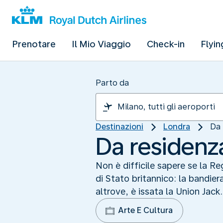
Prenotare
Il Mio Viaggio
Check-in
Flyin
Parto da
Destinazioni
Londra
Da 
Da residenza
Non è difficile sapere se la R
di Stato britannico: la bandier
altrove, è issata la Union Jack.
Arte E Cultura