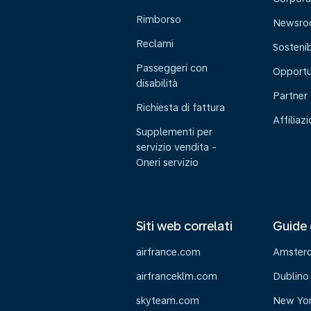
Rimborso
Newsr
Reclami
Sostenib
Passeggeri con
Opportu
disabilità
Partner
Richiesta di fattura
Affiliaz
Supplementi per
servizio vendita -
Oneri servizio
Siti web correlati
Guide 
airfrance.com
Amster
airfranceklm.com
Dublino
skyteam.com
New Yo