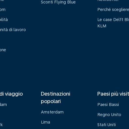
Sconti Flying Blue
oom
Perché sceglier
ilità
Le case Delft Bl
KLM
nità di lavoro
ione
di viaggio
Destinazioni
Paesi più visi
popolari
dam
Paesi Bassi
Amsterdam
Regno Unito
Lima
rk
Stati Uniti