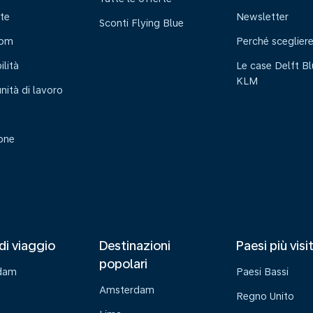
te
Newsletter
Sconti Flying Blue
oom
Perché sceglier
ilità
Le case Delft Bl
KLM
nità di lavoro
ione
di viaggio
Destinazioni
Paesi più visi
popolari
dam
Paesi Bassi
Amsterdam
Regno Unito