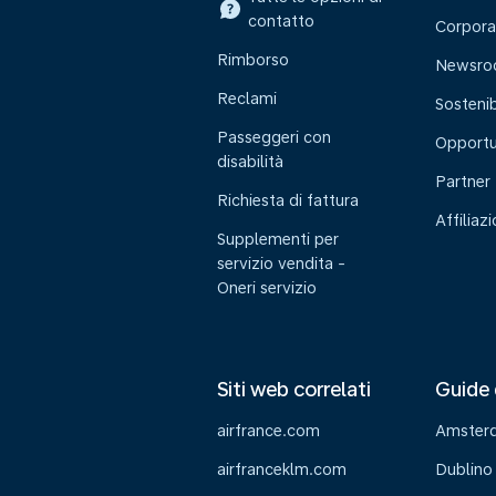
contatto
Corpora
Rimborso
Newsr
Reclami
Sostenib
Passeggeri con
Opportu
disabilità
Partner
Richiesta di fattura
Affiliaz
Supplementi per
servizio vendita -
Oneri servizio
Siti web correlati
Guide 
airfrance.com
Amster
airfranceklm.com
Dublino