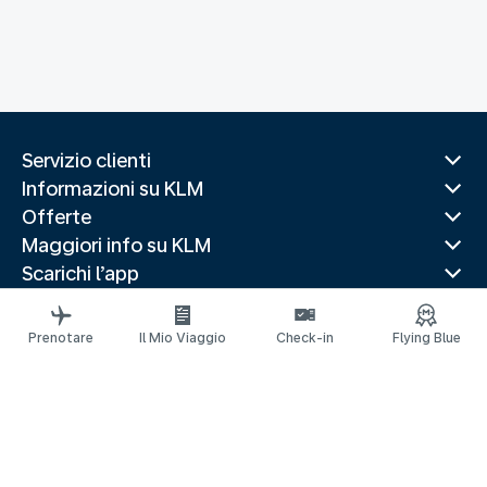
Servizio clienti
Informazioni su KLM
Offerte
Maggiori info su KLM
Scarichi l’app
Siti web correlati
Guide di viaggio
Prenotare
Il Mio Viaggio
Check-in
Flying Blue
Destinazioni popolari
Paesi più visitati
Rotte di tendenza