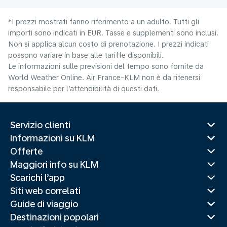
*I prezzi mostrati fanno riferimento a un adulto. Tutti gli
importi sono indicati in EUR. Tasse e supplementi sono inclusi.
Non si applica alcun costo di prenotazione. I prezzi indicati
possono variare in base alle tariffe disponibili.
Le informazioni sulle previsioni del tempo sono fornite da
World Weather Online. Air France-KLM non è da ritenersi
responsabile per l’attendibilità di questi dati.
Servizio clienti
Informazioni su KLM
Offerte
Maggiori info su KLM
Scarichi l’app
Siti web correlati
Guide di viaggio
Destinazioni popolari