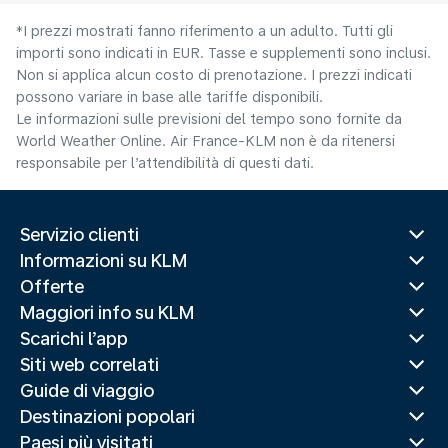
*I prezzi mostrati fanno riferimento a un adulto. Tutti gli
importi sono indicati in EUR. Tasse e supplementi sono inclusi.
Non si applica alcun costo di prenotazione. I prezzi indicati
possono variare in base alle tariffe disponibili.
Le informazioni sulle previsioni del tempo sono fornite da
World Weather Online. Air France-KLM non è da ritenersi
responsabile per l’attendibilità di questi dati.
Servizio clienti
Informazioni su KLM
Offerte
Maggiori info su KLM
Scarichi l’app
Siti web correlati
Guide di viaggio
Destinazioni popolari
Paesi più visitati