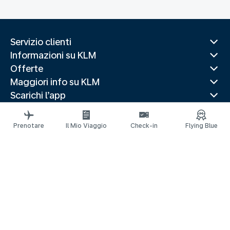
Servizio clienti
Informazioni su KLM
Offerte
Maggiori info su KLM
Scarichi l’app
Siti web correlati
Guide di viaggio
Prenotare
Il Mio Viaggio
Check-in
Flying Blue
Destinazioni popolari
Paesi più visitati
Rotte di tendenza
Informazioni legali
Informativa sulla Privacy
Dichiarazione sull’accessibilità
© 2026 KLM