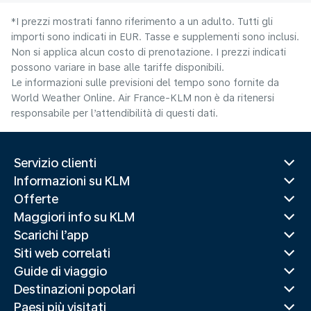
*I prezzi mostrati fanno riferimento a un adulto. Tutti gli
importi sono indicati in EUR. Tasse e supplementi sono inclusi.
Non si applica alcun costo di prenotazione. I prezzi indicati
possono variare in base alle tariffe disponibili.
Le informazioni sulle previsioni del tempo sono fornite da
World Weather Online. Air France-KLM non è da ritenersi
responsabile per l’attendibilità di questi dati.
Servizio clienti
Informazioni su KLM
Offerte
Maggiori info su KLM
Scarichi l’app
Siti web correlati
Guide di viaggio
Destinazioni popolari
Paesi più visitati