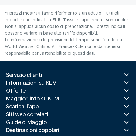
*I prezzi mostrati fanno riferimento a un adulto. Tutti gli
importi sono indicati in EUR. Tasse e supplementi sono inclusi.
Non si applica alcun costo di prenotazione. I prezzi indicati
possono variare in base alle tariffe disponibili.
Le informazioni sulle previsioni del tempo sono fornite da
World Weather Online. Air France-KLM non è da ritenersi
responsabile per l’attendibilità di questi dati.
Servizio clienti
Informazioni su KLM
Offerte
Maggiori info su KLM
Scarichi l’app
Siti web correlati
Guide di viaggio
Destinazioni popolari