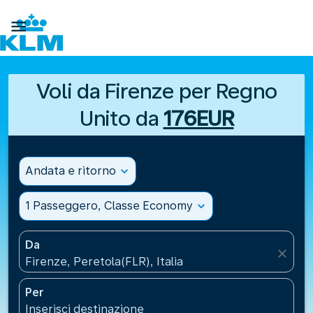

Voli da Firenze per Regno
Unito da
176EUR
Andata e ritorno
expand_more
1 Passeggero, Classe Economy
expand_more
Da
close
Firenze, Peretola(FLR), Italia
Per
Inserisci destinazione