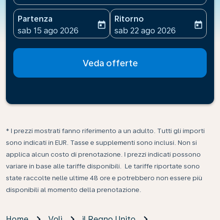
Partenza
Ritorno
today
today
fc-booking-departure-date-aria-label
fc-booking-return-date-ari
sab 15 ago 2026
sab 22 ago 2026
Veda offerte
* I prezzi mostrati fanno riferimento a un adulto. Tutti gli importi
sono indicati in EUR. Tasse e supplementi sono inclusi. Non si
applica alcun costo di prenotazione. I prezzi indicati possono
variare in base alle tariffe disponibili. Le tariffe riportate sono
state raccolte nelle ultime 48 ore e potrebbero non essere più
disponibili al momento della prenotazione.
Home
Voli
il Regno Unito